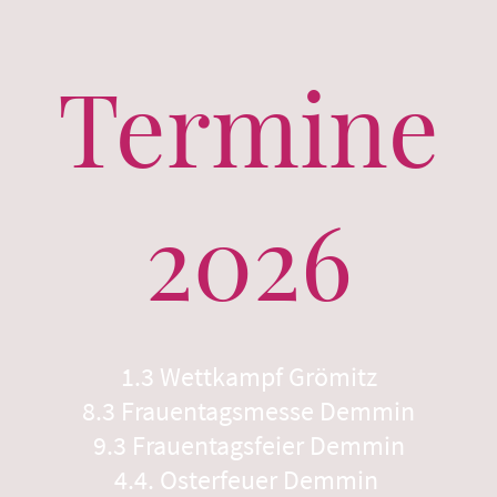
Termine
2026
1.3 Wettkampf Grömitz
8.3 Frauentagsmesse Demmin
9.3 Frauentagsfeier Demmin
4.4. Osterfeuer Demmin